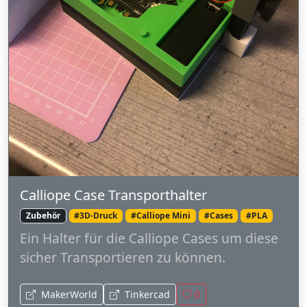
Calliope Case Transporthalter
Zubehör
#3D-Druck
#Calliope Mini
#Cases
#PLA
Ein Halter für die Calliope Cases um diese
sicher Transportieren zu können.
MakerWorld
Tinkercad
0