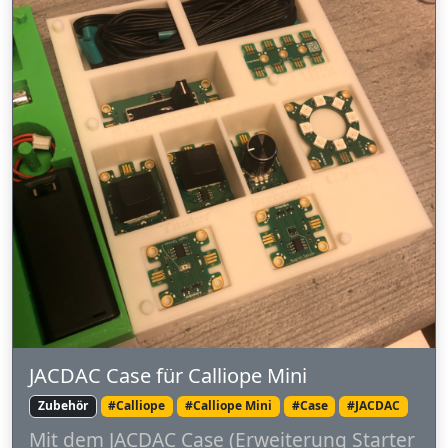
JACDAC Case für Calliope Mini
Zubehör
#Calliope
#Calliope Mini
#Case
#JACDAC
Mit dem JACDAC Case (Erweiterung Starter