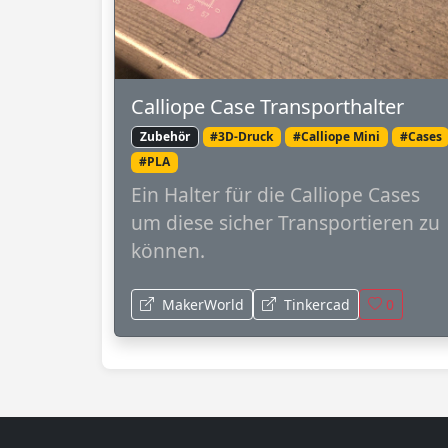
Calliope Case Transporthalter
Zubehör
#3D-Druck
#Calliope Mini
#Cases
#PLA
Ein Halter für die Calliope Cases
um diese sicher Transportieren zu
können.
MakerWorld
Tinkercad
0