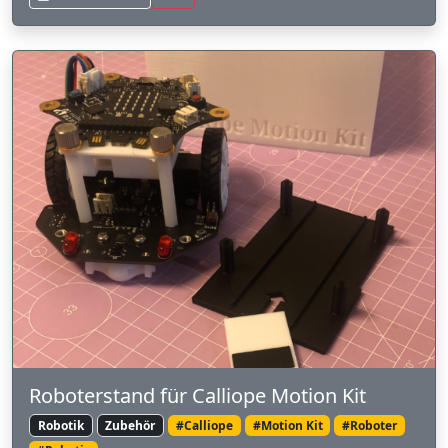
Roboterstand für Calliope Motion Kit
Robotik
Zubehör
#Calliope
#Motion Kit
#Roboter