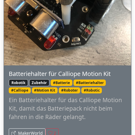
Batteriehalter für Calliope Motion Kit
Robotik
Zubehör
#Batterie
#Batteriehalter
#Calliope
#Motion Kit
#Roboter
#Robotic
Ein Batteriehalter für das Calliope Motion
Kit, damit das Batteriepack nicht beim
fahren in die Räder gelangt.
MakerWorld
2