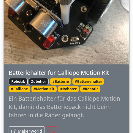
Batteriehalter für Calliope Motion Kit
Robotik
Zubehör
#Batterie
#Batteriehalter
#Calliope
#Motion Kit
#Roboter
#Robotic
Ein Batteriehalter für das Calliope Motion
Kit, damit das Batteriepack nicht beim
fahren in die Räder gelangt.
MakerWorld
2