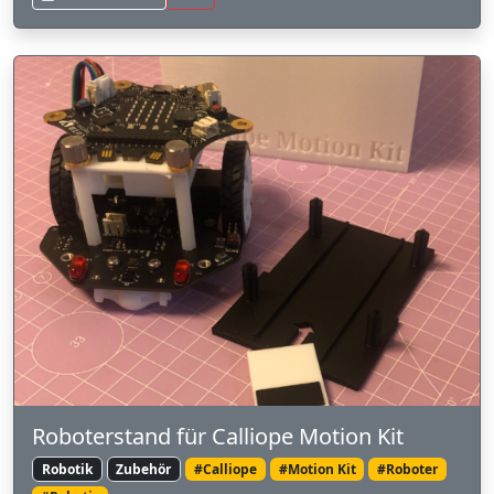
Roboterstand für Calliope Motion Kit
Robotik
Zubehör
#Calliope
#Motion Kit
#Roboter