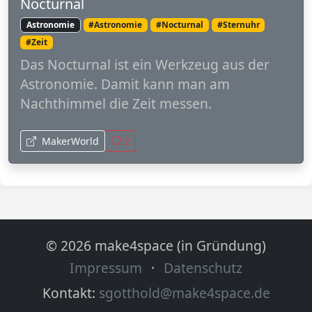
Nocturnal
Astronomie
#Astronomie
#Nocturnal
#Sternuhr
#Zeit
Das Nocturnal ist ein Werkzeug aus der
Astronomie. Damit kann man am
Nachthimmel die Zeit messen.
MakerWorld
2
© 2026 make4space (in Gründung)
Impressum
·
Datenschutz
Kontakt:
sgotthold@make4space.de