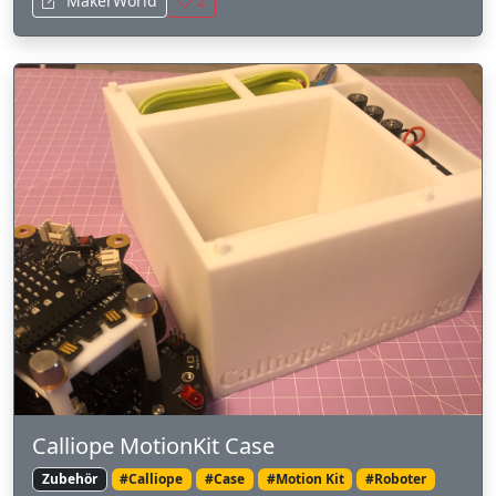
MakerWorld
2
Calliope MotionKit Case
Zubehör
#Calliope
#Case
#Motion Kit
#Roboter