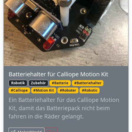
Batteriehalter für Calliope Motion Kit
Robotik
Zubehör
#Batterie
#Batteriehalter
#Calliope
#Motion Kit
#Roboter
#Robotic
Ein Batteriehalter für das Calliope Motion
Kit, damit das Batteriepack nicht beim
fahren in die Räder gelangt.