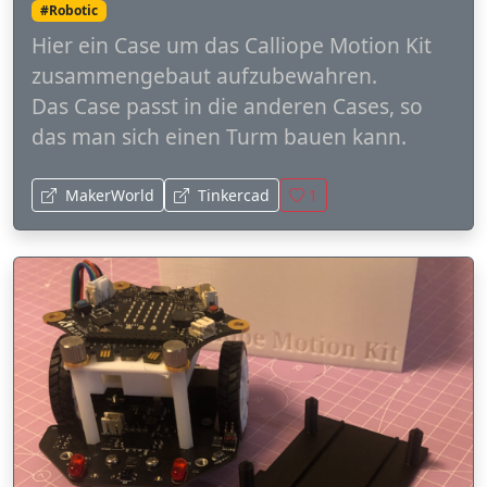
#Robotic
Hier ein Case um das Calliope Motion Kit
zusammengebaut aufzubewahren.
Das Case passt in die anderen Cases, so
das man sich einen Turm bauen kann.
MakerWorld
Tinkercad
1