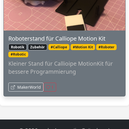
Roboterstand für Calliope Motion Kit
Robotik
Zubehör
#Calliope
#Motion Kit
#Roboter
#Robotic
Kleiner Stand für Callioipe MotionKit für
bessere Programmierung
MakerWorld
1