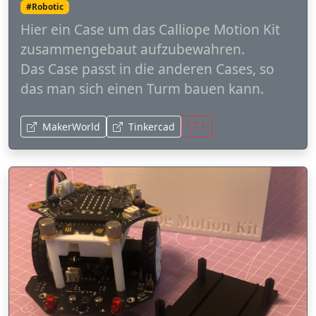
#Robotic
Hier ein Case um das Calliope Motion Kit
zusammengebaut aufzubewahren.
Das Case passt in die anderen Cases, so
das man sich einen Turm bauen kann.
MakerWorld
Tinkercad
1