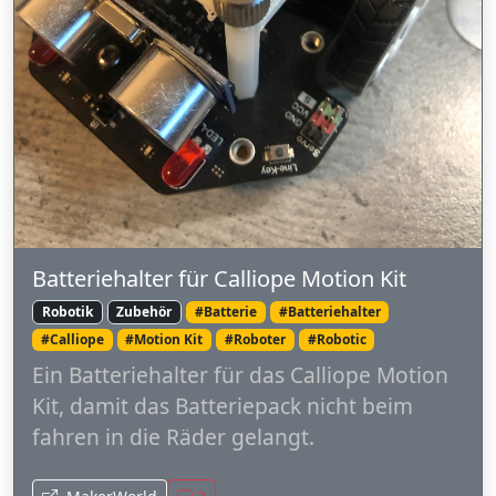
Batteriehalter für Calliope Motion Kit
Robotik
Zubehör
#Batterie
#Batteriehalter
#Calliope
#Motion Kit
#Roboter
#Robotic
Ein Batteriehalter für das Calliope Motion
Kit, damit das Batteriepack nicht beim
fahren in die Räder gelangt.