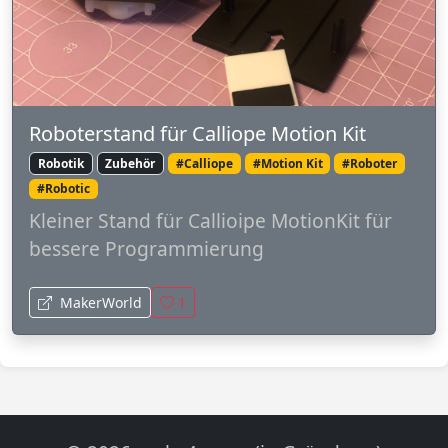
Roboterstand für Calliope Motion Kit
Robotik
Zubehör
#Calliope
#Motion Kit
#Roboter
#Robotic
Kleiner Stand für Callioipe MotionKit für
bessere Programmierung
MakerWorld
1