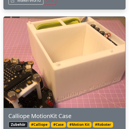
MakerWorld
2
Calliope MotionKit Case
Zubehör
#Calliope
#Case
#Motion Kit
#Roboter