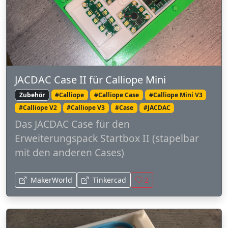
JACDAC Case II für Calliope Mini
Zubehör
#Calliope
#Calliope Case
#Calliope Mini V3
#Calliope V2
#Calliope V3
#Case
#JACDAC
Das JACDAC Case für den
Erweiterungspack Startbox II (stapelbar
mit den anderen Cases)
MakerWorld
Tinkercad
2