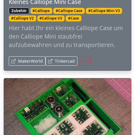
Kleines Calliope Mini Case
Zubehör
#Calliope
#Calliope Case
#Calliope Mini V3
#Calliope V2
#Calliope V3
#Case
Hier habt Ihr ein kleines Calliope Case um
den Calliope Mini staubfrei
aufzubewahren und zu transportieren.
MakerWorld
Tinkercad
1