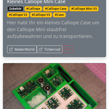
Kleines Calliope Mini Case
Zubehör
#Calliope
#Calliope Case
#Calliope Mini V3
#Calliope V2
#Calliope V3
#Case
Hier habt Ihr ein kleines Calliope Case um
den Calliope Mini staubfrei
aufzubewahren und zu transportieren.
MakerWorld
Tinkercad
1