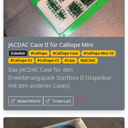
JACDAC Case II für Calliope Mini
Zubehör
#Calliope
#Calliope Case
#Calliope Mini V3
#Calliope V2
#Calliope V3
#Case
#JACDAC
Das JACDAC Case für den
Erweiterungspack Startbox II (stapelbar
mit den anderen Cases)
MakerWorld
Tinkercad
2