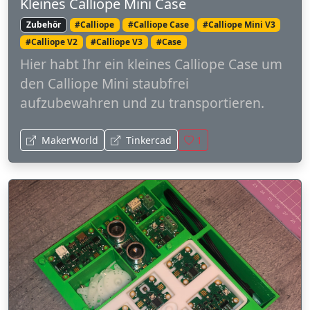
Kleines Calliope Mini Case
Zubehör
#Calliope
#Calliope Case
#Calliope Mini V3
#Calliope V2
#Calliope V3
#Case
Hier habt Ihr ein kleines Calliope Case um
den Calliope Mini staubfrei
aufzubewahren und zu transportieren.
MakerWorld
Tinkercad
1