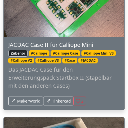
JACDAC Case II für Calliope Mini
Zubehör
#Calliope
#Calliope Case
#Calliope Mini V3
#Calliope V2
#Calliope V3
#Case
#JACDAC
Das JACDAC Case für den
Erweiterungspack Startbox II (stapelbar
mit den anderen Cases)
MakerWorld
Tinkercad
2