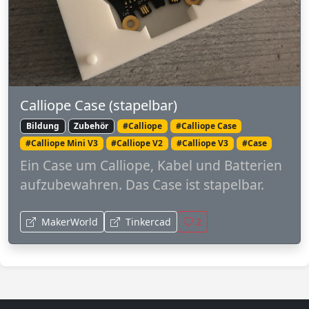
Calliope Case (stapelbar)
Bildung
Zubehör
#Calliope
#Calliope Case
#Calliope Mini V3
#Calliope V2
#Calliope V3
#Case
Ein Case um Calliope, Kabel und Batterien
aufzubewahren. Das Case ist stapelbar.
MakerWorld
Tinkercad
2