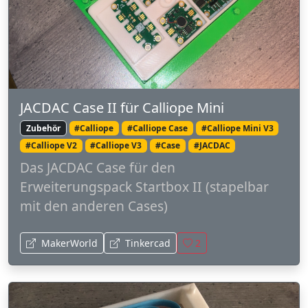
JACDAC Case II für Calliope Mini
Zubehör
#Calliope
#Calliope Case
#Calliope Mini V3
#Calliope V2
#Calliope V3
#Case
#JACDAC
Das JACDAC Case für den
Erweiterungspack Startbox II (stapelbar
mit den anderen Cases)
MakerWorld
Tinkercad
2