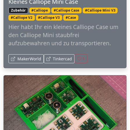
Kleines Calliope Mini Case
Zubehör
#Calliope
#Calliope Case
#Calliope Mini V3
#Calliope V2
#Calliope V3
#Case
Hier habt Ihr ein kleines Calliope Case um
den Calliope Mini staubfrei
aufzubewahren und zu transportieren.
MakerWorld
Tinkercad
1