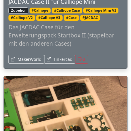
JACDAC Case II für Calliope Mini
Zubehör
#Calliope
#Calliope Case
#Calliope Mini V3
#Calliope V2
#Calliope V3
#Case
#JACDAC
Das JACDAC Case für den
Erweiterungspack Startbox II (stapelbar
mit den anderen Cases)
MakerWorld
Tinkercad
2