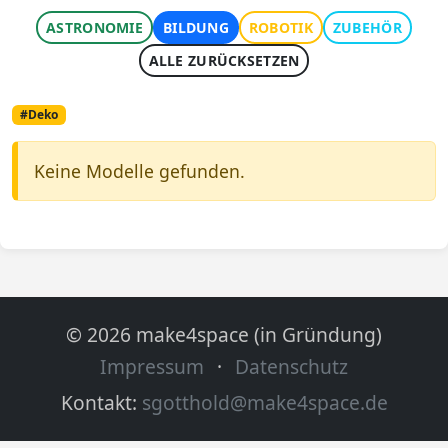
ASTRONOMIE
BILDUNG
ROBOTIK
ZUBEHÖR
ALLE ZURÜCKSETZEN
#Deko
Keine Modelle gefunden.
© 2026 make4space (in Gründung)
Impressum
·
Datenschutz
Kontakt:
sgotthold@make4space.de