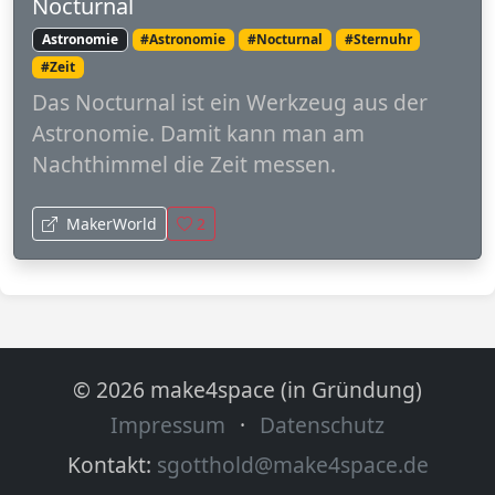
Nocturnal
Astronomie
#Astronomie
#Nocturnal
#Sternuhr
#Zeit
Das Nocturnal ist ein Werkzeug aus der
Astronomie. Damit kann man am
Nachthimmel die Zeit messen.
MakerWorld
2
© 2026 make4space (in Gründung)
Impressum
·
Datenschutz
Kontakt:
sgotthold@make4space.de